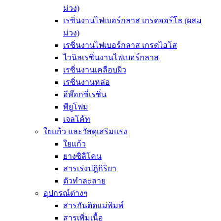
ม่วง)
เรซิ่นงานไฟเบอร์กลาส เกรดออร์โธ (ผสม
ม่วง)
เรซิ่นงานไฟเบอร์กลาส เกรดไอโส
ไวนิลเรซิ่นงานไฟเบอร์กลาส
เรซิ่นงานเคลือบผิว
เรซิ่นงานหล่อ
อีพ๊อกซี่เรซิ่น
พียูโฟม
เจลโค้ท
ใยแก้ว และวัสดุเสริมแรง
ใยแก้ว
ยางซิลิโคน
สารเร่งปฎิกิริยา
ตัวทำละลาย
อุปกรณ์ต่างๆ
สารกันติดแม่พิมพ์
สารเพิ่มเนื้อ