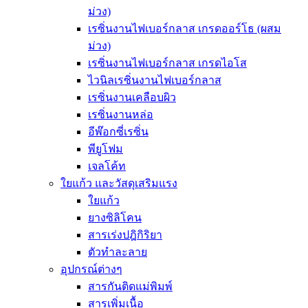
ม่วง)
เรซิ่นงานไฟเบอร์กลาส เกรดออร์โธ (ผสม
ม่วง)
เรซิ่นงานไฟเบอร์กลาส เกรดไอโส
ไวนิลเรซิ่นงานไฟเบอร์กลาส
เรซิ่นงานเคลือบผิว
เรซิ่นงานหล่อ
อีพ๊อกซี่เรซิ่น
พียูโฟม
เจลโค้ท
ใยแก้ว และวัสดุเสริมแรง
ใยแก้ว
ยางซิลิโคน
สารเร่งปฎิกิริยา
ตัวทำละลาย
อุปกรณ์ต่างๆ
สารกันติดแม่พิมพ์
สารเพิ่มเนื้อ