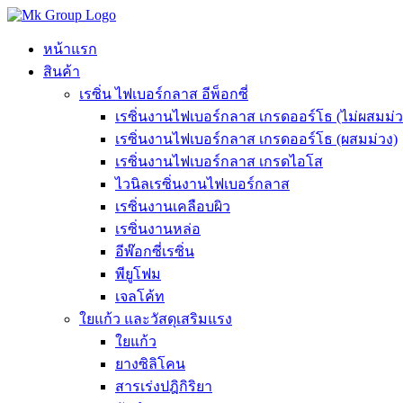
Skip
to
content
หน้าแรก
สินค้า
เรซิ่น ไฟเบอร์กลาส อีพ็อกซี่
เรซิ่นงานไฟเบอร์กลาส เกรดออร์โธ (ไม่ผสมม่ว
เรซิ่นงานไฟเบอร์กลาส เกรดออร์โธ (ผสมม่วง)
เรซิ่นงานไฟเบอร์กลาส เกรดไอโส
ไวนิลเรซิ่นงานไฟเบอร์กลาส
เรซิ่นงานเคลือบผิว
เรซิ่นงานหล่อ
อีพ๊อกซี่เรซิ่น
พียูโฟม
เจลโค้ท
ใยแก้ว และวัสดุเสริมแรง
ใยแก้ว
ยางซิลิโคน
สารเร่งปฎิกิริยา