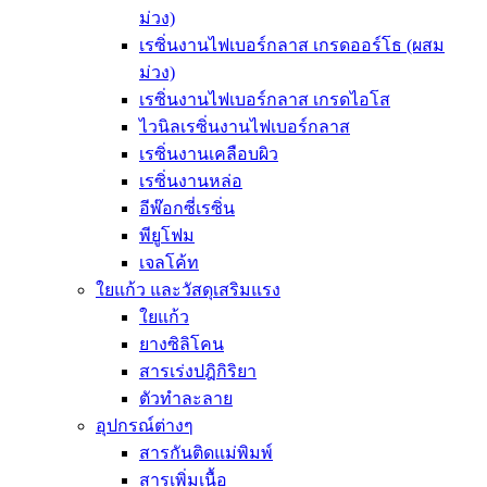
ม่วง)
เรซิ่นงานไฟเบอร์กลาส เกรดออร์โธ (ผสม
ม่วง)
เรซิ่นงานไฟเบอร์กลาส เกรดไอโส
ไวนิลเรซิ่นงานไฟเบอร์กลาส
เรซิ่นงานเคลือบผิว
เรซิ่นงานหล่อ
อีพ๊อกซี่เรซิ่น
พียูโฟม
เจลโค้ท
ใยแก้ว และวัสดุเสริมแรง
ใยแก้ว
ยางซิลิโคน
สารเร่งปฎิกิริยา
ตัวทำละลาย
อุปกรณ์ต่างๆ
สารกันติดแม่พิมพ์
สารเพิ่มเนื้อ