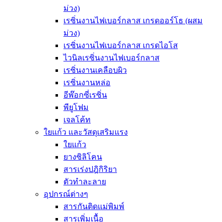
ม่วง)
เรซิ่นงานไฟเบอร์กลาส เกรดออร์โธ (ผสม
ม่วง)
เรซิ่นงานไฟเบอร์กลาส เกรดไอโส
ไวนิลเรซิ่นงานไฟเบอร์กลาส
เรซิ่นงานเคลือบผิว
เรซิ่นงานหล่อ
อีพ๊อกซี่เรซิ่น
พียูโฟม
เจลโค้ท
ใยแก้ว และวัสดุเสริมแรง
ใยแก้ว
ยางซิลิโคน
สารเร่งปฎิกิริยา
ตัวทำละลาย
อุปกรณ์ต่างๆ
สารกันติดแม่พิมพ์
สารเพิ่มเนื้อ