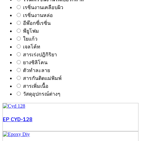
เรซิ่นงานเคลือบผิว
เรซิ่นงานหล่อ
อีพ๊อกซี่เรซิ่น
พียูโฟม
ใยแก้ว
เจลโค้ท
สารเร่งปฎิกิริยา
ยางซิลิโคน
ตัวทำละลาย
สารกันติดแม่พิมพ์
สารเพิ่มเนื้อ
วัสดุอุปกรณ์ต่างๆ
EP CYD-128