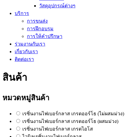
วัสดุอุปกรณ์ต่างๆ
บริการ
การขนส่ง
การฝึกอบรม
การให้คำปรึกษา
ร่วมงานกับเรา
เกี่ยวกับเรา
ติดต่อเรา
สินค้า
หมวดหมู่สินค้า
เรซิ่นงานไฟเบอร์กลาส เกรดออร์โธ (ไม่ผสมม่วง)
เรซิ่นงานไฟเบอร์กลาส เกรดออร์โธ (ผสมม่วง)
เรซิ่นงานไฟเบอร์กลาส เกรดไอโส
ไวนิลเรซิ่นงานไฟเบอร์กลาส