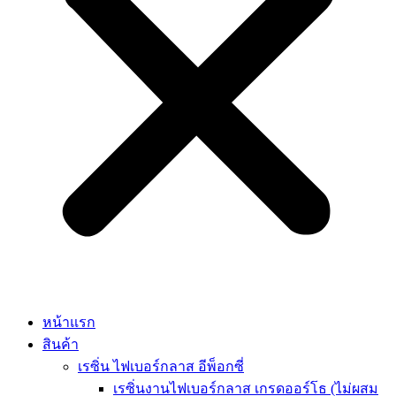
หน้าแรก
สินค้า
เรซิ่น ไฟเบอร์กลาส อีพ็อกซี่
เรซิ่นงานไฟเบอร์กลาส เกรดออร์โธ (ไม่ผสม