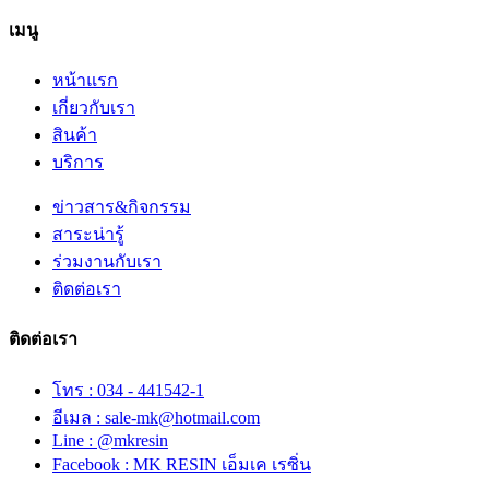
เมนู
หน้าแรก
เกี่ยวกับเรา
สินค้า
บริการ
ข่าวสาร&กิจกรรม
สาระน่ารู้
ร่วมงานกับเรา
ติดต่อเรา
ติดต่อเรา
โทร : 034 - 441542-1
อีเมล : sale-mk@hotmail.com
Line : @mkresin
Facebook : MK RESIN เอ็มเค เรซิ่น