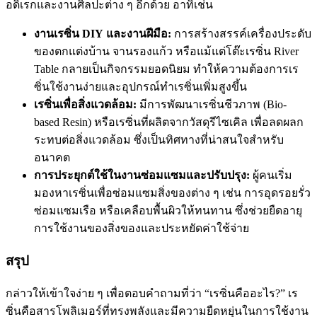
อดิเรกและงานศิลปะต่าง ๆ อีกด้วย อาทิเช่น
งานเรซิ่น
DIY
และงานฝีมือ:
การสร้างสรรค์เครื่องประดับ
ของตกแต่งบ้าน จานรองแก้ว หรือแม้แต่โต๊ะเรซิ่น River
Table กลายเป็นกิจกรรมยอดนิยม ทำให้ความต้องการเร
ซิ่นใช้งานง่ายและอุปกรณ์ทำเรซิ่นเพิ่มสูงขึ้น
เรซิ่นเพื่อสิ่งแวดล้อม:
มีการพัฒนาเรซิ่นชีวภาพ (Bio-
based Resin) หรือเรซิ่นที่ผลิตจากวัสดุรีไซเคิล เพื่อลดผลก
ระทบต่อสิ่งแวดล้อม ซึ่งเป็นทิศทางที่น่าสนใจสำหรับ
อนาคต
การประยุกต์ใช้ในงานซ่อมแซมและปรับปรุง:
ผู้คนเริ่ม
มองหาเรซิ่นเพื่อซ่อมแซมสิ่งของต่าง ๆ เช่น การอุดรอยรั่ว
ซ่อมแซมเรือ หรือเคลือบพื้นผิวให้ทนทาน ซึ่งช่วยยืดอายุ
การใช้งานของสิ่งของและประหยัดค่าใช้จ่าย
สรุป
กล่าวให้เข้าใจง่าย ๆ เพื่อตอบคำถามที่ว่า “เรซิ่นคืออะไร?” เร
ซิ่นคือสารโพลิเมอร์ที่ทรงพลังและมีความยืดหยุ่นในการใช้งาน