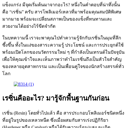
แข็งแกร่ง มีจุดเริ่มต้นมาจากอะไร? หนึ่งในคำตอบที่น่าทึ่งนั้น
คือ “เรซิ่น” ครับ สารโพลิเมอร์เหลวที่มาพร้อมคุณสมบัติพิเศษ
มากมาย พร้อมจะเปลี่ยนสภาพเป็นของแข็งที่ทนทานและ
สวยงามได้อย่างไร้ขีดจำกัด
ในบทความนี้ เราจะพาคุณไปทำความรู้จักกับเรซิ่นในมุมที่ลึก
ซึ้งขึ้น ทั้งในแง่ของสาระความรู้ ประโยชน์ และการประยุกต์ใช้
พร้อมเปิดโลกของนวัตกรรมใหม่ ๆ ที่กำลังเป็นเทรนด์ในปัจจุบัน
เพื่อให้คุณเข้าใจและเห็นภาพว่าทำไมเรซิ่นถึงเป็นหัวใจสำคัญ
ของหลายอุตสาหกรรม และเป็นเพื่อนคู่ใจของนักสร้างสรรค์ทั่ว
โลก
เรซิ่นคืออะไร? มารู้จักพื้นฐานกันก่อน
เรซิ่น (Resin) โดยทั่วไปแล้ว คือ สารประกอบโพลิเมอร์ชนิดหนึ่ง
ที่อยู่ในรูปของเหลวหนืด ซึ่งเมื่อผสมกับสารเร่งปฏิกิริยา
(Hardener หรือ Catalyst) หรือได้รับความร้อน/แสง จะเกิด