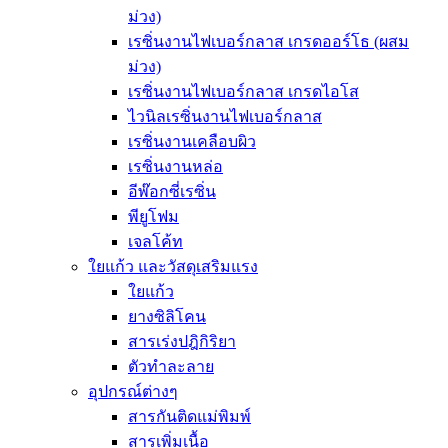
ม่วง)
เรซิ่นงานไฟเบอร์กลาส เกรดออร์โธ (ผสม
ม่วง)
เรซิ่นงานไฟเบอร์กลาส เกรดไอโส
ไวนิลเรซิ่นงานไฟเบอร์กลาส
เรซิ่นงานเคลือบผิว
เรซิ่นงานหล่อ
อีพ๊อกซี่เรซิ่น
พียูโฟม
เจลโค้ท
ใยแก้ว และวัสดุเสริมแรง
ใยแก้ว
ยางซิลิโคน
สารเร่งปฎิกิริยา
ตัวทำละลาย
อุปกรณ์ต่างๆ
สารกันติดแม่พิมพ์
สารเพิ่มเนื้อ